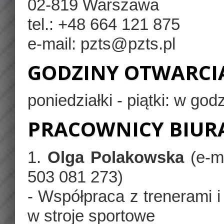
02-819 Warszawa
tel.: +48 664 121 875
e-mail: pzts@pzts.pl
GODZINY OTWARCI
poniedziałki - piątki: w god
PRACOWNICY BIURA
1.
Olga Polakowska
(e-m
503 081 273)
- Współpraca z trenerami 
w stroje sportowe