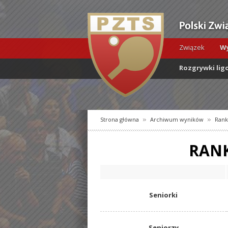
Związek
Wy
Rozgrywki lig
Strona główna
Archiwum wyników
Rank
RANK
Seniorki
Seniorzy