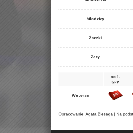
Młodzicy
Żaczki
Żacy
po 1.
GPP
Weterani
Opracowanie: Agata Biesaga | Na pods