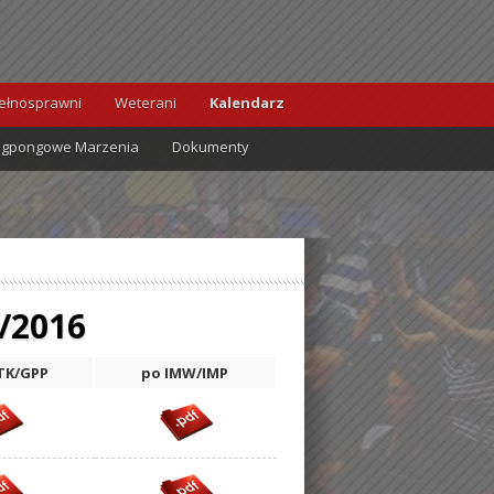
ełnosprawni
Weterani
Kalendarz
ngpongowe Marzenia
Dokumenty
/2016
TK/GPP
po IMW/IMP