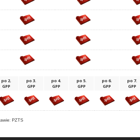
po 2.
po 3.
po 4.
po 5.
po 6.
po 7.
GPP
GPP
GPP
GPP
GPP
GPP
tawie: PZTS