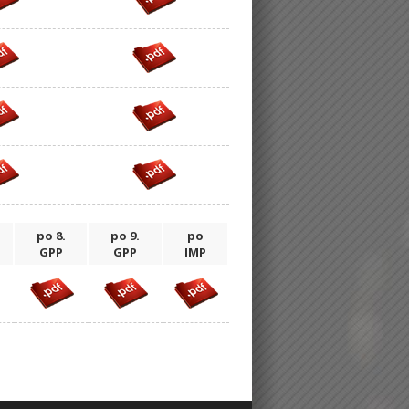
po 8.
po 9.
po
GPP
GPP
IMP