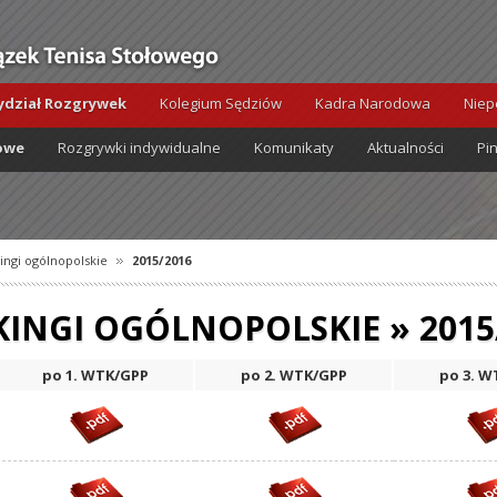
dział Rozgrywek
Kolegium Sędziów
Kadra Narodowa
Niep
owe
Rozgrywki indywidualne
Komunikaty
Aktualności
Pi
ingi ogólnopolskie
2015/2016
INGI OGÓLNOPOLSKIE » 2015
po 1. WTK/GPP
po 2. WTK/GPP
po 3. W