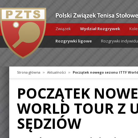
Związek
Wydział Rozgrywek
Kole
Rozgrywki ligowe
Rozgrywki indywid
Strona główna
Aktualności
Początek nowego sezonu ITTF World
POCZĄTEK NOWE
WORLD TOUR Z U
SĘDZIÓW