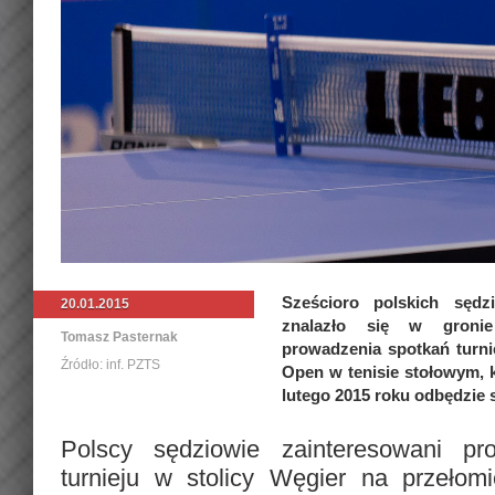
Sześcioro polskich sędz
20.01.2015
znalazło się w groni
Tomasz Pasternak
prowadzenia spotkań turni
Źródło: inf. PZTS
Open w tenisie stołowym, k
lutego 2015 roku odbędzie 
Polscy sędziowie zainteresowani pr
turnieju w stolicy Węgier na przełomi