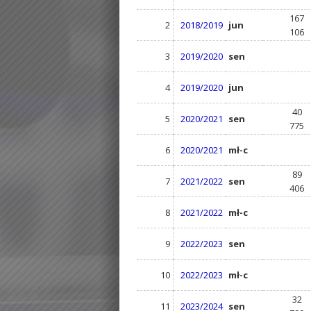
167
2
2018/2019
jun
106
3
2019/2020
sen
4
2019/2020
jun
40
5
2020/2021
sen
775
6
2020/2021
mł-c
89
7
2021/2022
sen
406
8
2021/2022
mł-c
9
2022/2023
sen
10
2022/2023
mł-c
32
11
2023/2024
sen