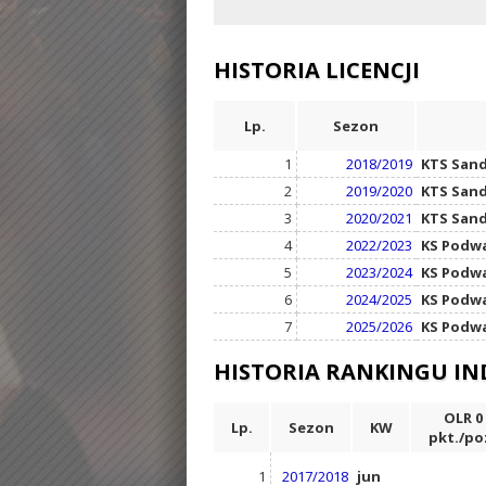
HISTORIA LICENCJI
Lp.
Sezon
1
2018/2019
KTS San
2
2019/2020
KTS San
3
2020/2021
KTS San
4
2022/2023
KS Podw
5
2023/2024
KS Podw
6
2024/2025
KS Podw
7
2025/2026
KS Podw
HISTORIA RANKINGU I
OLR 0
Lp.
Sezon
KW
pkt./po
1
2017/2018
jun