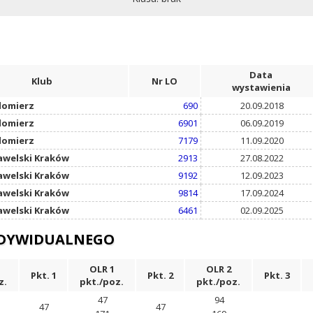
Data
Klub
Nr LO
wystawienia
domierz
690
20.09.2018
domierz
6901
06.09.2019
domierz
7179
11.09.2020
awelski Kraków
2913
27.08.2022
awelski Kraków
9192
12.09.2023
awelski Kraków
9814
17.09.2024
awelski Kraków
6461
02.09.2025
NDYWIDUALNEGO
OLR 1
OLR 2
Pkt. 1
Pkt. 2
Pkt. 3
z.
pkt./poz.
pkt./poz.
47
94
47
47