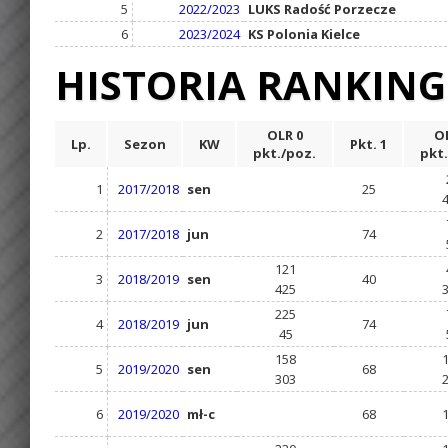
5
2022/2023
LUKS Radość Porzecze
6
2023/2024
KS Polonia Kielce
HISTORIA RANKIN
OLR 0
OL
Lp.
Sezon
KW
Pkt. 1
pkt./poz.
pkt.
1
2017/2018
sen
25
2
2017/2018
jun
74
121
3
2018/2019
sen
40
425
225
4
2018/2019
jun
74
45
158
5
2019/2020
sen
68
303
6
2019/2020
mł-c
68