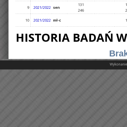
131
9
2021/2022
sen
246
10
2021/2022
mł-c
HISTORIA BADAŃ W
Brak
Wykonanie