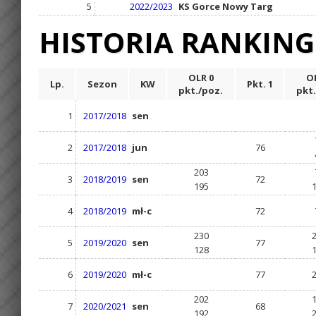
5
2022/2023
KS Gorce Nowy Targ
HISTORIA RANKIN
OLR 0
OL
Lp.
Sezon
KW
Pkt. 1
pkt./poz.
pkt.
1
2017/2018
sen
2
2017/2018
jun
76
203
3
2018/2019
sen
72
195
4
2018/2019
mł-c
72
230
5
2019/2020
sen
77
128
6
2019/2020
mł-c
77
202
7
2020/2021
sen
68
192