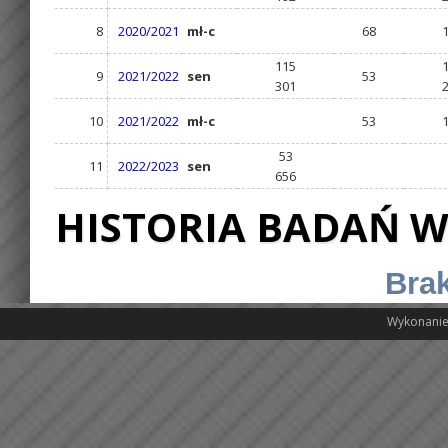
8
2020/2021
mł-c
68
115
9
2021/2022
sen
53
301
10
2021/2022
mł-c
53
53
11
2022/2023
sen
656
HISTORIA BADAŃ W
Brak
Wykonanie