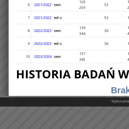
126
6
2021/2022
sen
53
259
7
2021/2022
mł-c
53
139
8
2022/2023
sen
36
344
9
2022/2023
mł-c
36
137
10
2023/2024
sen
345
HISTORIA BADAŃ W
Brak
Wykonanie