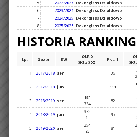
5
2022/2023
Dekorglass Działdowo
6
2023/2024
Dekorglass Działdowo
7
2024/2025
Dekorglass Działdowo
8
2025/2026
Dekorglass Działdowo
HISTORIA RANKIN
OLR 0
OL
Lp.
Sezon
KW
Pkt. 1
pkt./poz.
pkt.
1
2017/2018
sen
36
2
2017/2018
jun
111
152
3
2018/2019
sen
82
324
372
4
2018/2019
jun
95
14
254
5
2019/2020
sen
81
93