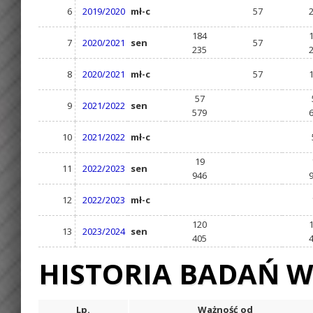
6
2019/2020
mł-c
57
184
7
2020/2021
sen
57
235
8
2020/2021
mł-c
57
57
9
2021/2022
sen
579
10
2021/2022
mł-c
19
11
2022/2023
sen
946
12
2022/2023
mł-c
120
13
2023/2024
sen
405
HISTORIA BADAŃ W
Lp.
Ważność od